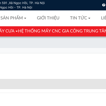
 591 ,Xã Ngọc Hồi, TP. Hà Nội
Ngọc Hồi - TP. Hà Nội
SẢN PHẨM
GIỚI THIỆU
TIN TỨC
LI
ÁY CƯA
HỆ THỐNG MÁY CNC GIA CÔNG TRUNG TÂ