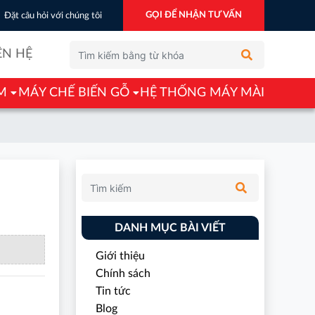
GỌI ĐỂ NHẬN TƯ VẤN
Đặt câu hỏi với chúng tôi
ÊN HỆ
M
MÁY CHẾ BIẾN GỖ
HỆ THỐNG MÁY MÀI
DANH MỤC BÀI VIẾT
Giới thiệu
Chính sách
Tin tức
Blog