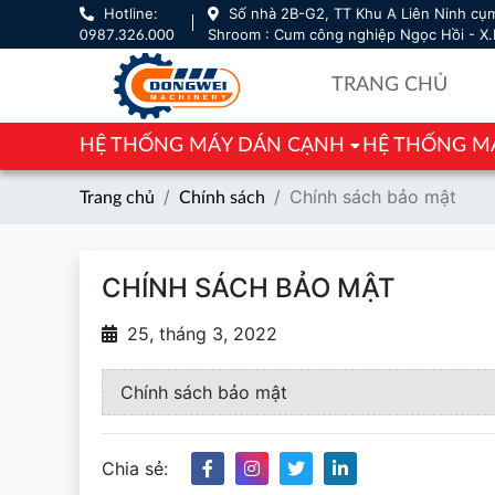
Hotline:
Số nhà 2B-G2, TT Khu A Liên Ninh cụm
Shroom : Cum công nghiệp Ngọc Hồi - X.
0987.326.000
TRANG CHỦ
HỆ THỐNG MÁY DÁN CẠNH
HỆ THỐNG M
Chính sách bảo mật
Trang chủ
Chính sách
CHÍNH SÁCH BẢO MẬT
25, tháng 3, 2022
Chính sách bảo mật
Chia sẻ: