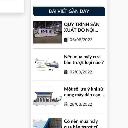
BÀI VIẾT GẦN ĐÂY
QUY TRÌNH SẢN
XUẤT ĐỒ NỘI
THẤT CÔNG
06/08/2022
NGHIỆP
Nên mua máy cưa
bàn trượt loại nào ?
02/08/2022
Một số lưu ý khi sử
dụng máy dán cạnh
tự động
28/03/2022
Có nên mua máy
cưa bàn trượt cũ