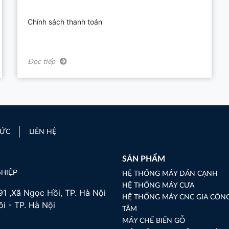
Chính sách thanh toán
Đọc tiếp
TỨC
LIÊN HỆ
SẢN PHẨM
GHIỆP
HỆ THỐNG MÁY DÁN CẠNH
HỆ THỐNG MÁY CƯA
1 ,Xã Ngọc Hồi, TP. Hà Nội
HỆ THỐNG MÁY CNC GIA CÔN
i - TP. Hà Nội
TÂM
MÁY CHẾ BIẾN GỖ