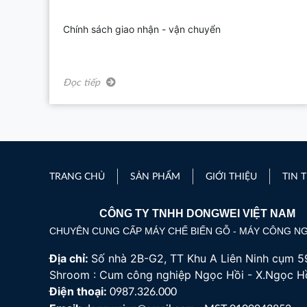
Chính sách giao nhận - vận chuyển
Đọc tiếp
TRANG CHỦ
SẢN PHẨM
GIỚI THIỆU
TIN 
CÔNG TY TNHH DONGWEI VIỆT NAM
CHUYÊN CUNG CẤP MÁY CHẾ BIẾN GỖ - MÁY CÔNG N
Địa chỉ:
Số nhà 2B-G2, TT Khu A Liên Ninh cụm 59
Shroom : Cum công nghiệp Ngọc Hồi - X.Ngọc Hồ
Điện thoại:
0987.326.000