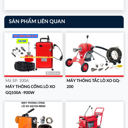
SẢN PHẨM LIÊN QUAN
Mã SP:
100A
MÁY THÔNG TẮC LÒ XO GQ-
MÁY THÔNG CỐNG LÒ XO
200
GQ100A -900W