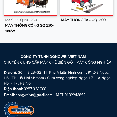
Mã SP:
GQ150-980
MÁY THÔNG TĂC GQ -600
MÁY THÔNG CỐNG GQ 150-
980W
CÔNG TY TNHH DONGWEI VIỆT NAM
CHUYÊN CUNG CẤP MÁY CHẾ BIẾN GỖ - MÁY CÔNG NGHIỆP
Địa chỉ:
Số nhà 2B-G2, TT Khu A Liên Ninh cụm 591 ,Xã Ngọc
Hồi, TP. Hà Nội Shroom : Cum công nghiệp Ngọc Hồi - X.Ngọc
Hồi - TP. Hà Nội
Điện thoại:
0987.326.000
Email:
dongweivn@gmail.com - MST 0109943852