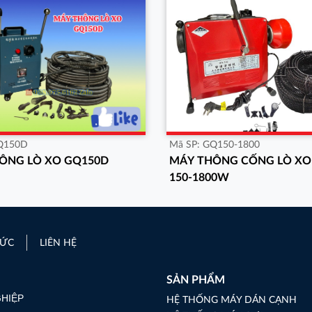
Q150D
Mã SP:
GQ150-1800
ÔNG LÒ XO GQ150D
MÁY THÔNG CỐNG LÒ XO
150-1800W
TỨC
LIÊN HỆ
SẢN PHẨM
GHIỆP
HỆ THỐNG MÁY DÁN CẠNH