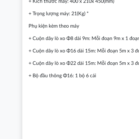
+ Kích thước máy: 400 x 210x 450(mm)
+ Trọng lượng máy: 21(Kg) *
Phụ kiện kèm theo máy
+ Cuộn dây lò xo Φ8 dài 9m: Mỗi đoạn 9m x 1 đoạ
+ Cuộn dây lò xo Φ16 dài 15m: Mỗi đoạn 5m x 3 đoạ
+ Cuộn dây lò xo Φ22 dài 15m: Mỗi đoạn 5m x 3 đ
+ Bộ đầu thông Φ16: 1 bộ 6 cái