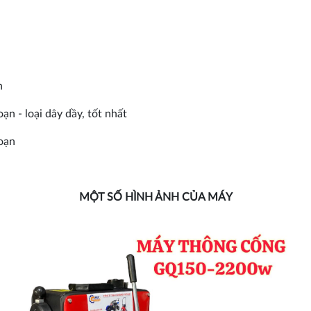
n
n - loại dây dầy, tốt nhất
oạn
MỘT SỐ HÌNH ẢNH CỦA MÁY