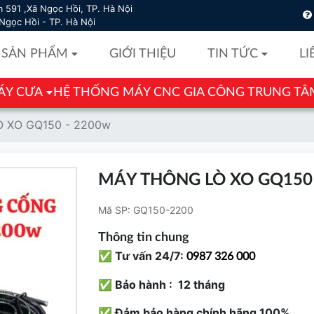
 591 ,Xã Ngọc Hồi, TP. Hà Nội
Ngọc Hồi - TP. Hà Nội
SẢN PHẨM
GIỚI THIỆU
TIN TỨC
LI
ÁY CƯA
HỆ THỐNG MÁY CNC GIA CÔNG TRUNG TÂ
 XO GQ150 - 2200w
MÁY THÔNG LÒ XO GQ150 
Mã SP:
GQ150-2200
Thông tin chung
✅ Tư vấn 24/7:
0987 326 000
✅ Bảo hành : 12 tháng
✅ Đảm bảo hàng chính hãng 100%