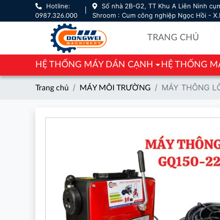
Hotline:
Số nhà 2B-G2, TT Khu A Liên Ninh cụm
Shroom : Cum công nghiệp Ngọc Hồi - X.
0987.326.000
TRANG CHỦ
HỆ THỐNG MÁY DÁN CẠNH
HỆ THỐNG M
MÁY THÔNG LÒ
Trang chủ
MÁY MÔI TRƯỜNG