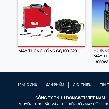
Mã SP:
G
MÁY THÔNG CỐNG GQ100-390
MÁY TH
-3000W
TRANG CHỦ
SẢN PHẨM
GIỚI THIỆU
TIN 
CÔNG TY TNHH DONGWEI VIỆT NAM
CHUYÊN CUNG CẤP MÁY CHẾ BIẾN GỖ - MÁY CÔNG N